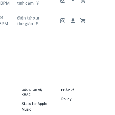
BPM
tình cảm
,
Yêu
tình cảm
,
Yêu
tình cảm
,
Yêu
34
điện tử xung quanh
điện tử xung quanh
điện
BPM
thư giãn
,
Sự ớn lạnh
thư giãn
,
Sự ớn lạnh
thư gi
CÁC DỊCH VỤ
PHÁP LÝ
KHÁC
Policy
Stats for Apple
Music