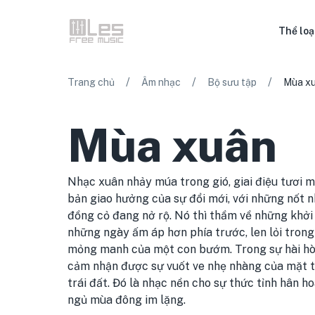
Thể loạ
/
/
/
Trang chủ
Âm nhạc
Bộ sưu tập
Mùa x
Mùa xuân
Nhạc xuân nhảy múa trong gió, giai điệu tươi m
bản giao hưởng của sự đổi mới, với những nốt 
đồng cỏ đang nở rộ. Nó thì thầm về những khởi
những ngày ấm áp hơn phía trước, len lỏi tron
mỏng manh của một con bướm. Trong sự hài hòa
cảm nhận được sự vuốt ve nhẹ nhàng của mặt tr
trái đất. Đó là nhạc nền cho sự thức tỉnh hân h
ngủ mùa đông im lặng.