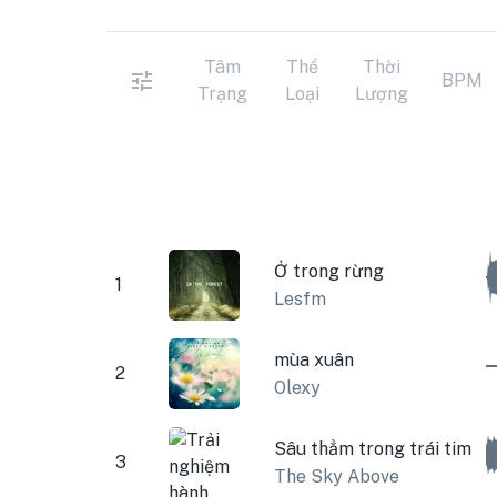
Tâm
Thể
Thời
BPM
Trạng
Loại
Lượng
Ở trong rừng
1
Lesfm
mùa xuân
2
Olexy
Sâu thẳm trong trái tim
3
The Sky Above