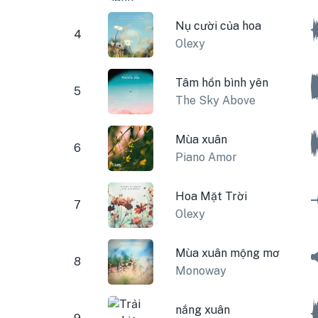
Nụ cười của hoa
4
Olexy
Tâm hồn bình yên
5
The Sky Above
Mùa xuân
6
Piano Amor
Hoa Mặt Trời
7
Olexy
Mùa xuân mộng mơ
8
Monoway
nắng xuân