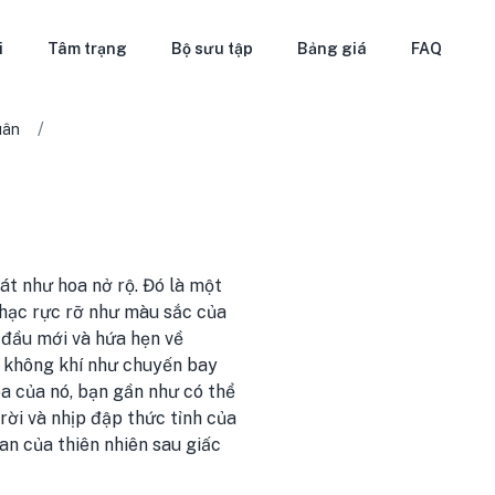
i
Tâm trạng
Bộ sưu tập
Bảng giá
FAQ
/
uân
át như hoa nở rộ. Đó là một
nhạc rực rỡ như màu sắc của
 đầu mới và hứa hẹn về
g không khí như chuyến bay
 của nó, bạn gần như có thể
ời và nhịp đập thức tỉnh của
oan của thiên nhiên sau giấc