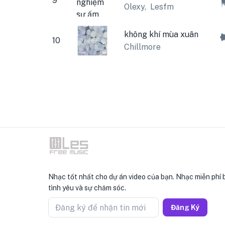
9
Olexy
,
Lesfm
không khí mùa xuân
10
Chillmore
Nhạc tốt nhất cho dự án video của bạn. Nhạc miễn phí 
tình yêu và sự chăm sóc.
Đăng ký để nhận tin mới
Đăng Ký