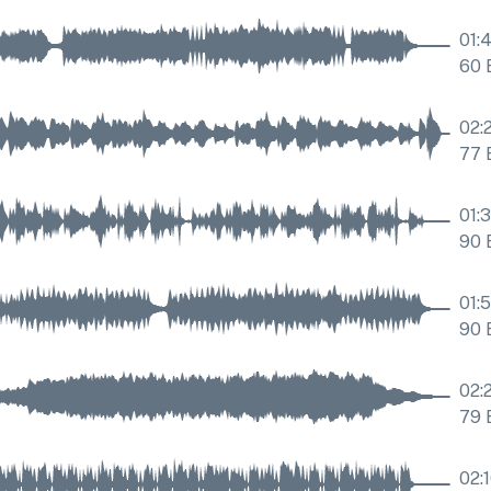
01:
60
02:
77
01:3
90
01:
90
02:
79
02: