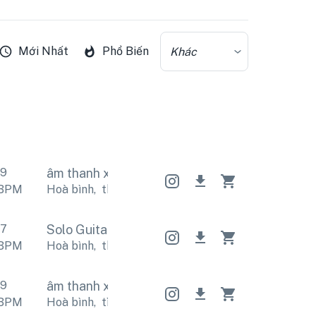
Mới Nhất
Phổ Biến
Khác
59
âm thanh xung quanh
âm thanh xung quanh
BPM
Hoà bình
,
thiền định
Hoà bình
,
thiền định
Hoà bì
37
Solo Guitar
Solo Guitar
Solo Guitar
BPM
Hoà bình
,
thư giãn
Hoà bình
,
thư giãn
Hoà bình
,
59
âm thanh xung quanh
âm thanh xung quanh
BPM
Hoà bình
,
tình cảm
Hoà bình
,
tình cảm
Hoà bình
,