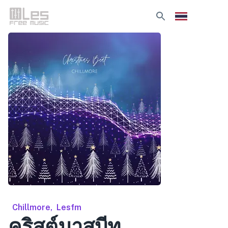
Chillmore
,
Lesfm
คริสต์มาสบีท