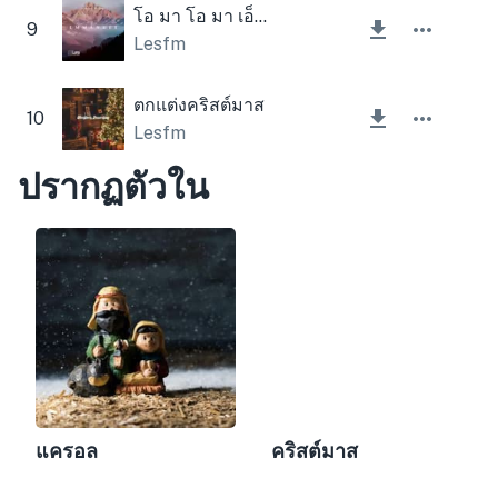
โอ มา โอ มา เอ็มมานูเอล
9
Lesfm
ตกแต่งคริสต์มาส
10
Lesfm
ปรากฏตัวใน
แครอล
คริสต์มาส