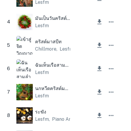
Lesfm
มันเป็นวันคริสต์มาส
4
Lesfm
คริสต์มาสบีท
5
Chillmore
,
Lesfm
ฉันเห็นเรือสามลำ (ระฆังคริสต์มาส)
6
Lesfm
นกหวีดคริสต์มาสและอูคูเลเล่
7
Lesfm
ระฆัง
8
Lesfm
,
Piano Amor