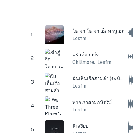
โอ มา โอ มา เอ็มมานูเอล
1
Lesfm
คริสต์มาสบีท
2
Chillmore
,
Lesfm
ฉันเห็นเรือสามลำ (ระฆังคริสต์มาส)
3
Lesfm
พวกเราสามกษัตริย์
4
Lesfm
คืนเงียบ
5