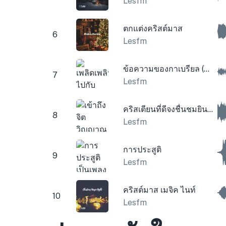
Lesfm
ตกแต่งคริสต์มาส
6
Lesfm
ข้อความของกาเบรียล (กล่องดนตรีคริสต์มาสและระฆัง)
7
Lesfm
คริสเตียนที่ดีจงชื่นชมยินดี (ระฆังคริสต์มาส)
8
Lesfm
การประสูติ
9
Lesfm
คริสต์มาส เมจิค ไนท์
10
Lesfm