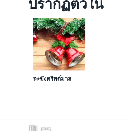
ปรากฏตัวใน
ระฆังคริสต์มาส