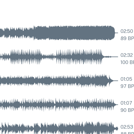
02:50
89
B
02:32
100
B
01:05
97
B
01:07
90
B
02:53