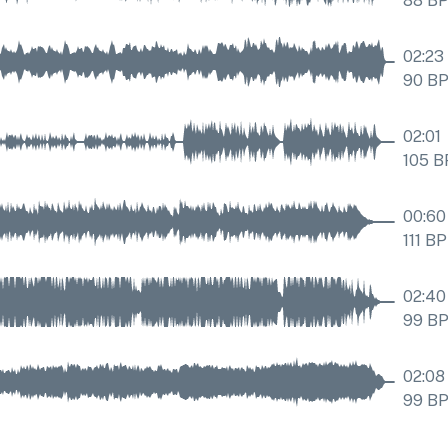
88
B
02:23
90
B
02:01
105
B
00:60
111
BP
02:40
99
B
02:08
99
B