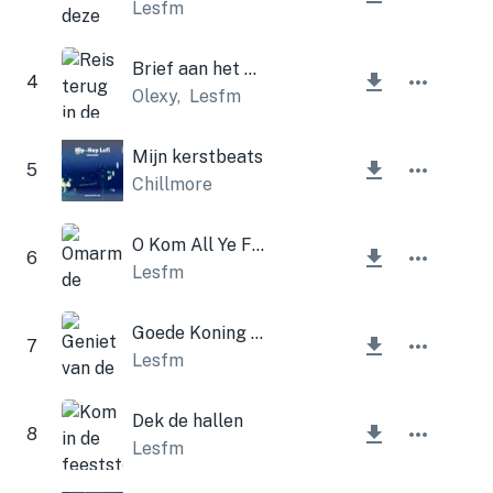
Lesfm
Brief aan het verleden (kerstversie)
4
Olexy
,
Lesfm
Mijn kerstbeats
5
Chillmore
O Kom All Ye Faithful (Kerstklokken)
6
Lesfm
Goede Koning Wenceslas (Kerstklokken)
7
Lesfm
Dek de hallen
8
Lesfm