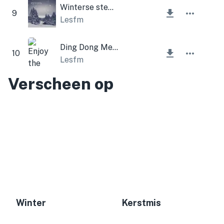
Winterse stemming
9
Lesfm
Ding Dong Merrily on High (Kerstklokken)
10
Lesfm
Verscheen op
Winter
Kerstmis