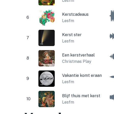
Lesfm
Kerstcadeaus
6
Lesfm
Kerst ster
7
Lesfm
Een kerstverhaal
8
Christmas Play
Vakantie komt eraan
9
Lesfm
Blijf thuis met kerst
10
Lesfm