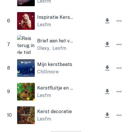
Lesfm
Inspiratie Kerst Motiverende Bright
6
Lesfm
Brief aan het verleden (kerstversie)
7
Olexy
,
Lesfm
Mijn kerstbeats
8
Chillmore
Kerstfluitje en ukelele
9
Lesfm
Kerst decoratie
10
Lesfm