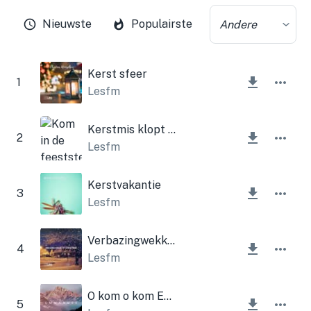
Nieuwste
Populairste
Andere
Kerst sfeer
1
Lesfm
Kerstmis klopt aan de deur
2
Lesfm
Kerstvakantie
3
Lesfm
Verbazingwekkende gratie van Kerstmis
4
Lesfm
O kom o kom Emmanuel
5