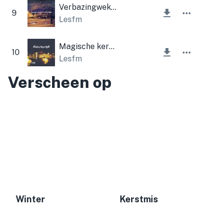
Verbazingwekkende gratie van Kerstmis
9
Lesfm
Magische kerstnacht
10
Lesfm
Verscheen op
Winter
Kerstmis