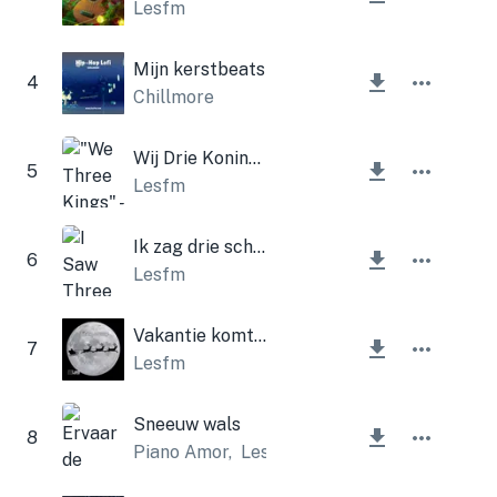
Lesfm
Mijn kerstbeats
4
Chillmore
Wij Drie Koningen
5
Lesfm
Ik zag drie schepen (kerstklokken)
6
Lesfm
Vakantie komt eraan
7
Lesfm
Sneeuw wals
8
Piano Amor
,
Lesfm