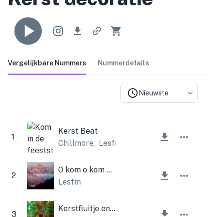
Vergelijkbare Nummers
Nummerdetails
Nieuwste
Kerst Beat
1
Chillmore
,
Lesfm
O kom o kom Emmanuel
2
Lesfm
Kerstfluitje en ukelele
3