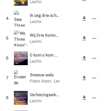
Lesfm
Ik zag drie schepen (kerstklokken)
4
Lesfm
Wij Drie Koningen
5
Lesfm
O kom o kom Emmanuel
6
Lesfm
Sneeuw wals
7
Piano Amor
,
Lesfm
Verbazingwekkende gratie van Kerstmis
8
Lesfm