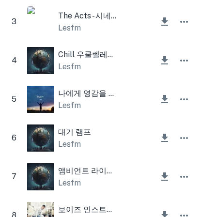
The Acts - 시네마틱 타임 패드
3
Lesfm
Chill 우쿨렐레와 어쿠스틱 기타
4
Lesfm
나에게 영감을 불어 넣는다
5
Lesfm
대기 램프
6
Lesfm
앰비언트 라이트 피아노
7
Lesfm
보이즈 인스트루멘탈
8