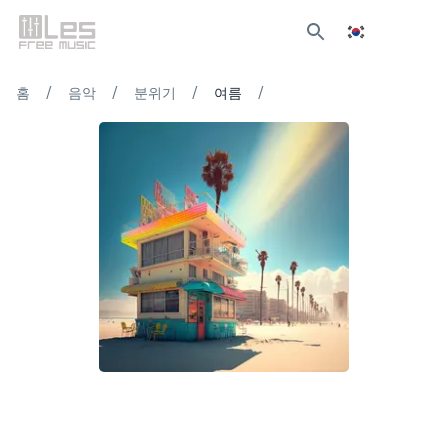
/
/
/
/
홈
음악
분위기
여름