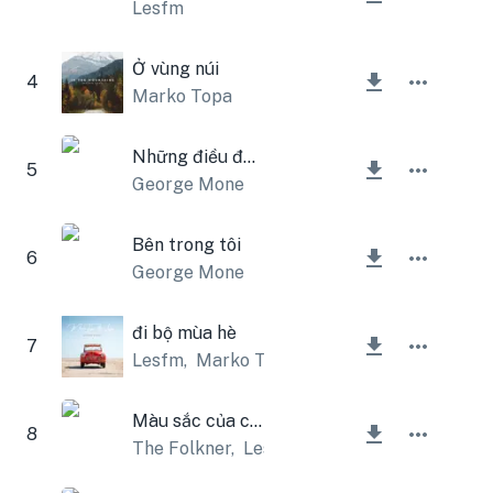
Lesfm
Ở vùng núi
4
Marko Topa
Những điều đẹp đẽ
5
George Mone
Bên trong tôi
6
George Mone
đi bộ mùa hè
7
Lesfm
,
Marko Topa
Màu sắc của cuộc sống
8
The Folkner
,
Lesfm