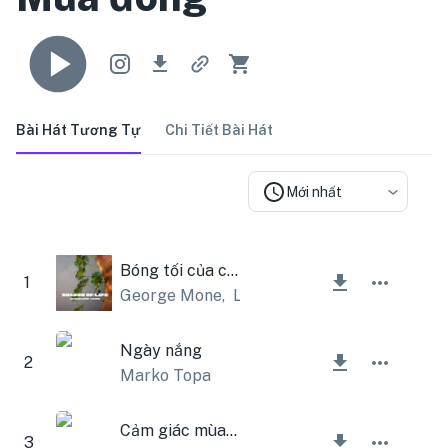
Bài Hát Tương Tự
Chi Tiết Bài Hát
Mới nhất
Bóng tối của cuộc sống
1
George Mone
,
Lesfm
Ngày nắng
2
Marko Topa
Cảm giác mùa thu
3