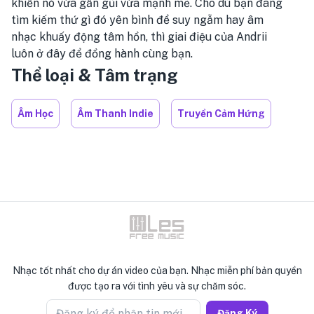
khiến nó vừa gần gũi vừa mạnh mẽ. Cho dù bạn đang
tìm kiếm thứ gì đó yên bình để suy ngẫm hay âm
nhạc khuấy động tâm hồn, thì giai điệu của Andrii
luôn ở đây để đồng hành cùng bạn.
Thể loại & Tâm trạng
Âm Học
Âm Thanh Indie
Truyền Cảm Hứng
Nhạc tốt nhất cho dự án video của bạn. Nhạc miễn phí bản quyền
được tạo ra với tình yêu và sự chăm sóc.
Đăng ký để nhận tin mới
Đăng Ký