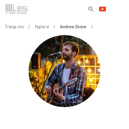
/
/
/
Trang chủ
Nghệ sĩ
Andrew Divine