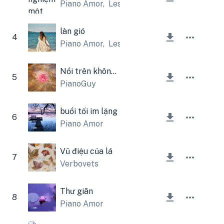
Piano Amor
,
Lesfm
làn gió
4
Piano Amor
,
Lesfm
Nổi trên không trung
5
PianoGuy
buổi tối im lặng
6
Piano Amor
Vũ điệu của lá
7
Verbovets
Thư giãn
8
Piano Amor