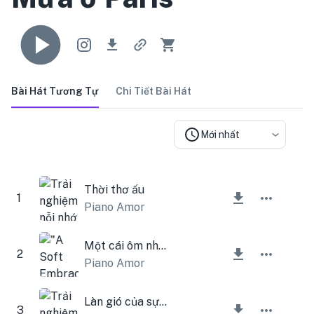
Bài Hát Tương Tự
Chi Tiết Bài Hát
Mới nhất
Thời thơ ấu
1
Piano Amor
Một cái ôm nhẹ nhàng
2
Piano Amor
Làn gió của sự thay đổi
3