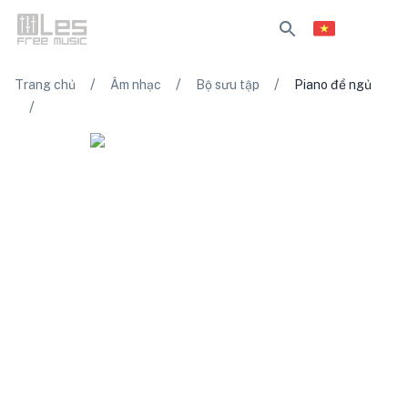
/
/
/
Trang chủ
Âm nhạc
Bộ sưu tập
Piano để ngủ
/