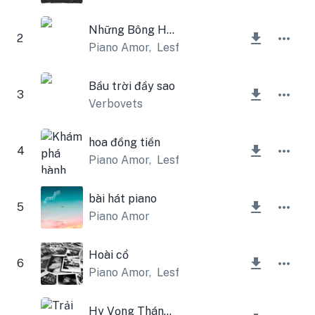
Những Bông Hoa (Piano Version)
2
Piano Amor
,
Lesfm
Bầu trời đầy sao
3
Verbovets
hoa đồng tiền
4
Piano Amor
,
Lesfm
bài hát piano
5
Piano Amor
Hoài cổ
6
Piano Amor
,
Lesfm
Hy Vọng Tháng Tư