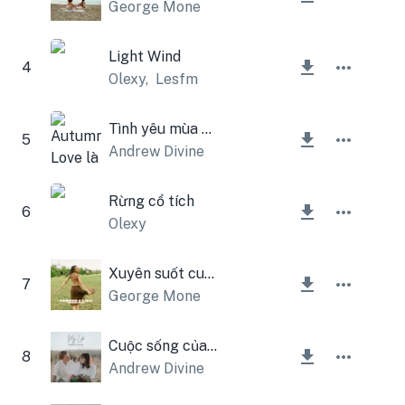
George Mone
Light Wind
4
Olexy
,
Lesfm
Tình yêu mùa thu
5
Andrew Divine
Rừng cổ tích
6
Olexy
Xuyên suốt cuộc đời
7
George Mone
Cuộc sống của tôi
8
Andrew Divine