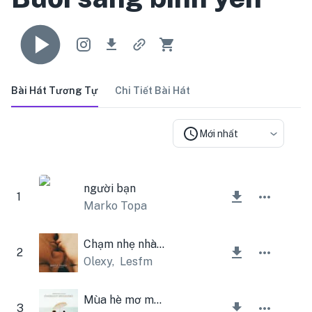
Bài Hát Tương Tự
Chi Tiết Bài Hát
Mới nhất
người bạn
1
Marko Topa
Chạm nhẹ nhàng
2
Olexy
,
Lesfm
Mùa hè mơ mộng
3