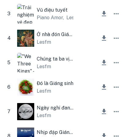
Vũ điệu tuyết
3
Piano Amor
,
Lesfm
Ở nhà đón Giáng sinh
4
Lesfm
Chúng ta ba vị vua
5
Lesfm
Đó là Giáng sinh
6
Lesfm
Ngày nghỉ đang đến
7
Lesfm
Nhịp đập Giáng sinh của tôi
8