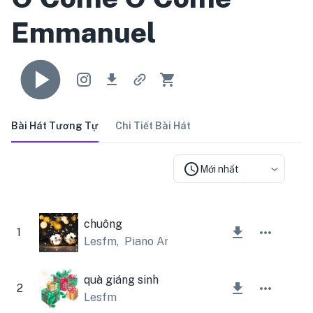
Emmanuel
Bài Hát Tương Tự
Chi Tiết Bài Hát
Mới nhất
chuông
1
Lesfm
,
Piano Amor
quà giáng sinh
2
Lesfm