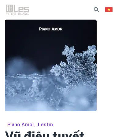
Piano Amor
,
Lesfm
Vũ điệu tuyết