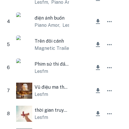
Lesfm
,
Piano Amor
điện ảnh buồn
4
Piano Amor
,
Lesfm
Trên đôi cánh
5
Magnetic Trailer
,
Lesfm
Phim sử thi đầy cảm hứng
6
Lesfm
Vũ điệu ma thuật sử thi
7
Lesfm
thời gian truyền cảm hứng
8
Lesfm