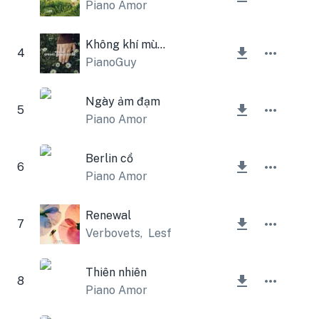
Piano Amor
Không khí mùa xuân
4
PianoGuy
Ngày ảm đạm
5
Piano Amor
Berlin cổ
6
Piano Amor
Renewal
7
Verbovets
,
Lesfm
Thiên nhiên
8
Piano Amor