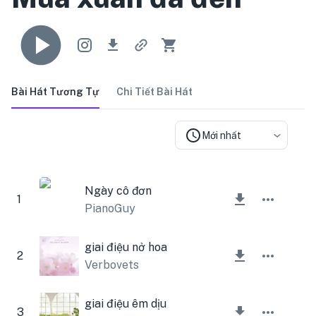
Bài Hát Tương Tự
Chi Tiết Bài Hát
Mới nhất
Ngày cô đơn
1
PianoGuy
giai điệu nở hoa
2
Verbovets
giai điệu êm dịu
3