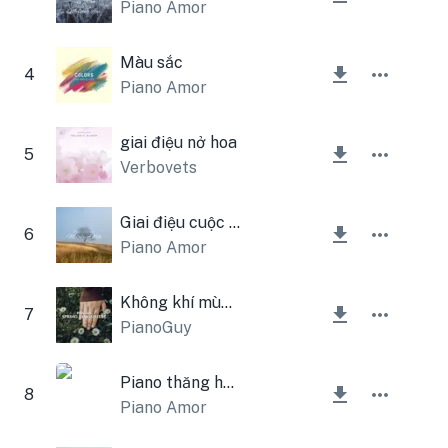
Piano Amor
Màu sắc
4
Piano Amor
giai điệu nở hoa
5
Verbovets
Giai điệu cuộc sống
6
Piano Amor
Không khí mùa xuân
7
PianoGuy
Piano thăng hoa
8
Piano Amor