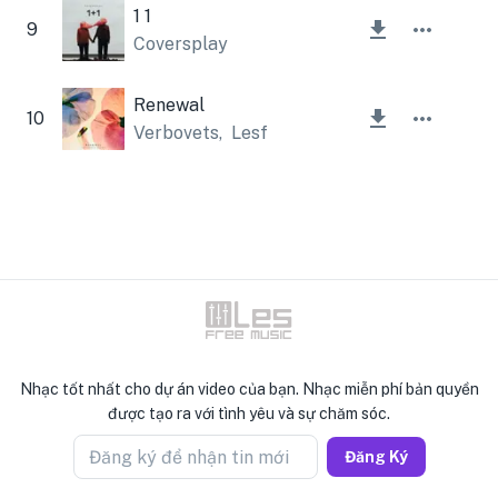
1 1
9
Coversplay
Renewal
10
Verbovets
,
Lesfm
Nhạc tốt nhất cho dự án video của bạn. Nhạc miễn phí bản quyền
được tạo ra với tình yêu và sự chăm sóc.
Đăng ký để nhận tin mới
Đăng Ký