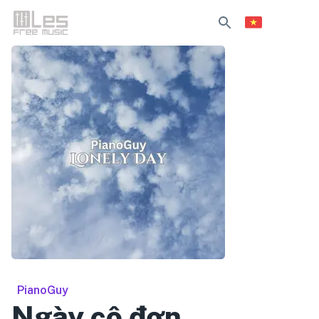
PianoGuy
Ngày cô đơn