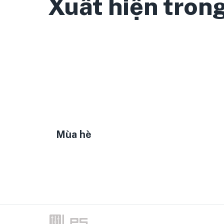
Xuất hiện tron
Mùa hè