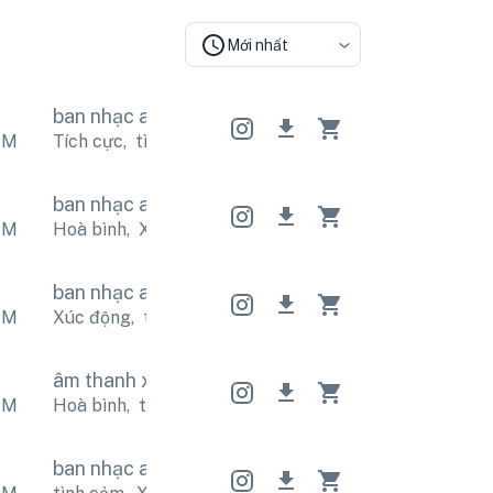
Mới nhất
ban nhạc acoustic
ban nhạc acoustic
ban nhạc
PM
Tích cực
,
tình cảm
Tích cực
,
tình cảm
Tích cực
,
tì
ban nhạc acoustic
ban nhạc acoustic
ban nhạc
PM
Hoà bình
,
Xúc động
Hoà bình
,
Xúc động
Hoà bình
,
ban nhạc acoustic
ban nhạc acoustic
ban nhạc
PM
Xúc động
,
thư giãn
Xúc động
,
thư giãn
Xúc động
,
âm thanh xung quanh
âm thanh xung quanh
âm
PM
Hoà bình
,
tình cảm
Hoà bình
,
tình cảm
Hoà bình
,
t
ban nhạc acoustic
ban nhạc acoustic
ban nhạc