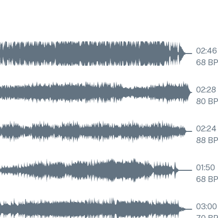
02:46
68
B
02:28
80
B
02:24
88
B
01:50
68
B
03:00