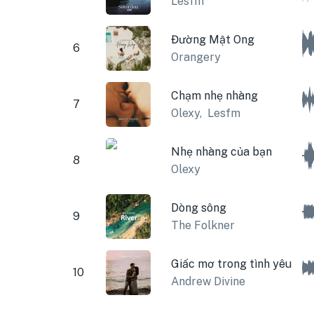
Lesfm
Đường Mật Ong
6
Orangery
Chạm nhẹ nhàng
7
Olexy
,
Lesfm
Nhẹ nhàng của bạn
8
Olexy
Dòng sông
9
The Folkner
Giấc mơ trong tình yêu
10
Andrew Divine