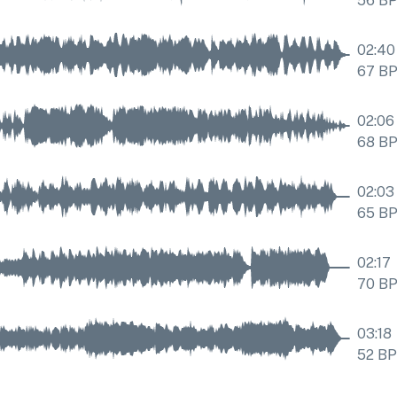
56
B
02:40
67
B
02:06
68
B
02:03
65
B
02:17
70
B
03:18
52
B