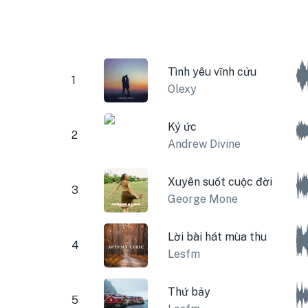
Tình yêu vĩnh cửu
1
Olexy
Ký ức
2
Andrew Divine
Xuyên suốt cuộc đời
3
George Mone
Lời bài hát mùa thu
4
Lesfm
Thứ bảy
5