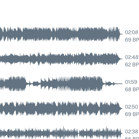
02:08
69
B
02:48
62
B
01:59
68
B
02:50
69
B
02:38