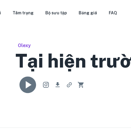
i
Tâm trạng
Bộ sưu tập
Bảng giá
FAQ
Olexy
Tại hiện trư