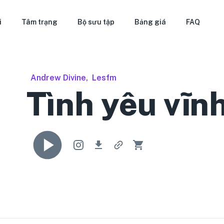
i
Tâm trạng
Bộ sưu tập
Bảng giá
FAQ
Andrew Divine
,
Lesfm
Tình yêu vĩn