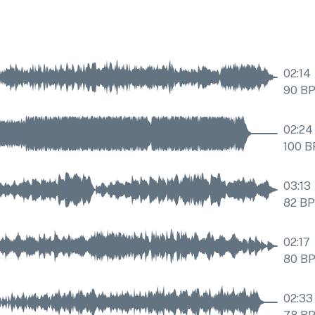
02:14
90
B
02:24
100
B
03:13
82
B
02:17
80
B
02:33