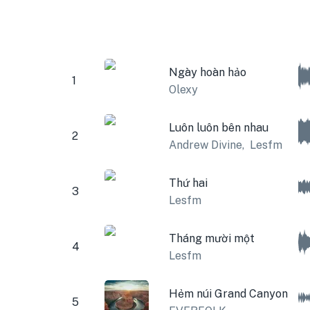
Ngày hoàn hảo
1
Olexy
Luôn luôn bên nhau
2
Andrew Divine
,
Lesfm
Thứ hai
3
Lesfm
Tháng mười một
4
Lesfm
Hẻm núi Grand Canyon
5