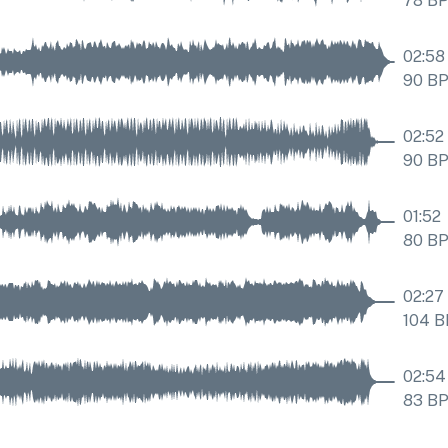
78
B
02:58
90
B
02:52
90
B
01:52
80
B
02:27
104
B
02:54
83
B