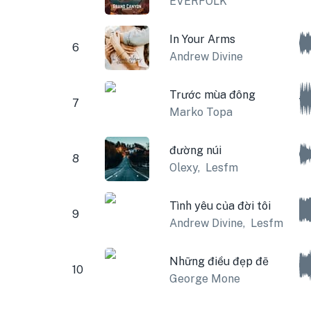
EVERFOLK
In Your Arms
6
Andrew Divine
Trước mùa đông
7
Marko Topa
đường núi
8
Olexy
,
Lesfm
Tình yêu của đời tôi
9
Andrew Divine
,
Lesfm
Những điều đẹp đẽ
10
George Mone