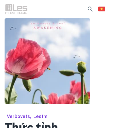
Verbovets
,
Lesfm
Thức tỉnh