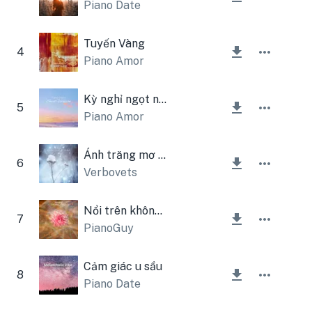
Piano Date
Tuyến Vàng
4
Piano Amor
Kỳ nghỉ ngọt ngào
5
Piano Amor
Ánh trăng mơ màng
6
Verbovets
Nổi trên không trung
7
PianoGuy
Cảm giác u sầu
8
Piano Date