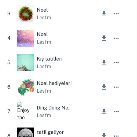
Noel
3
Lesfm
Noel
4
Lesfm
Kış tatilleri
5
Lesfm
Noel hediyeleri
6
Lesfm
Ding Dong Neşeyle Yükseliyor (Noel Çanları)
7
Lesfm
tatil geliyor
8