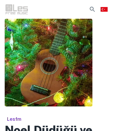
Lesfm
Noel Düdüğü ve