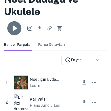
Ukulele
Benzer Parçalar
Parça Detayları
En yeni
Noel için Evde Kal
1
Lesfm
Kar Valsi
2
Piano Amor
,
Lesfm