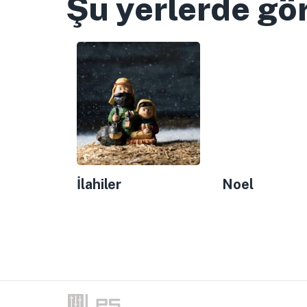
Şu yerlerde gö
İlahiler
Noel