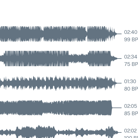
02:40
99
B
02:34
75
B
01:30
80
B
02:05
85
B
02:02