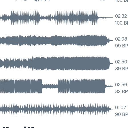
100
B
02:32
100
B
02:08
99
B
02:50
89
B
02:56
82
B
01:07
90
B