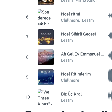
Lesfm
,
Piano Amor
Noel ritmi
6
Chillmore
,
Lesfm
Noel Sihirli Gecesi
7
Lesfm
Ah Gel Ey Emmanuel Gel
8
Lesfm
Noel Ritimlerim
9
Chillmore
Biz Üç Kral
10
Lesfm