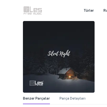
Türler
R
Benzer Parçalar
Parça Detayları