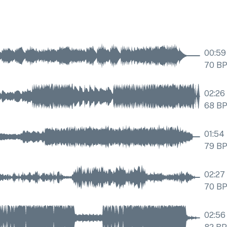
00:59
70
B
02:26
68
B
01:54
79
B
02:27
70
B
02:56