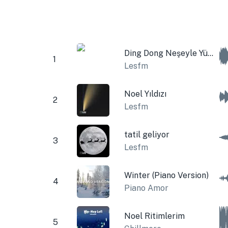
Ding Dong Neşeyle Yükseliyor (Noel Çanları)
1
Lesfm
Noel Yıldızı
2
Lesfm
tatil geliyor
3
Lesfm
Winter (Piano Version)
4
Piano Amor
Noel Ritimlerim
5