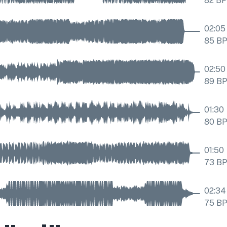
82
B
02:05
85
B
02:50
89
B
01:30
80
B
01:50
73
B
02:34
75
B