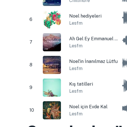
Chillmore
Noel hediyeleri
6
Lesfm
Ah Gel Ey Emmanuel Gel
7
Lesfm
Noel'in İnanılmaz Lütfu
8
Lesfm
Kış tatilleri
9
Lesfm
Noel için Evde Kal
10
Lesfm