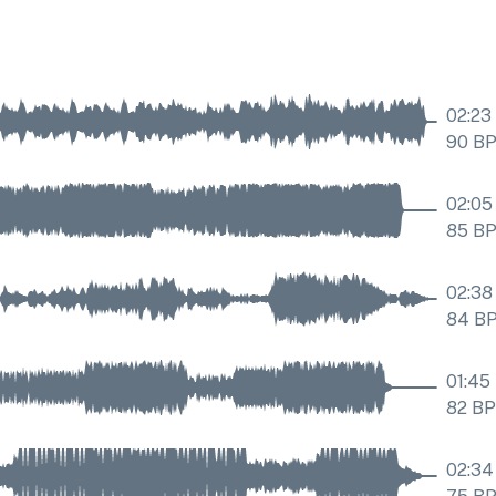
02:23
90
B
02:05
85
B
02:38
84
B
01:45
82
B
02:34