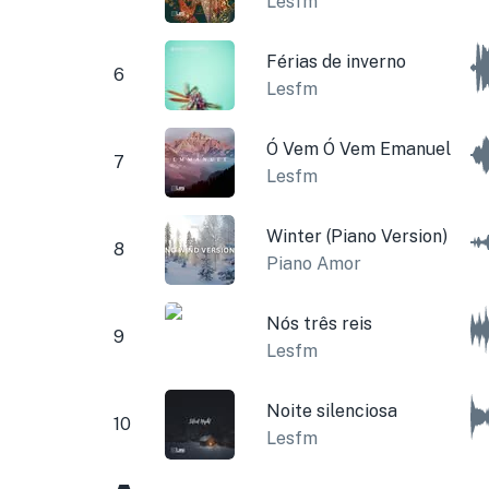
Lesfm
Férias de inverno
6
Lesfm
Ó Vem Ó Vem Emanuel
7
Lesfm
Winter (Piano Version)
8
Piano Amor
Nós três reis
9
Lesfm
Noite silenciosa
10
Lesfm