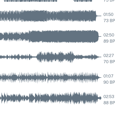
75
B
01:50
73
B
02:50
89
B
02:27
70
B
01:07
90
B
02:53
88
B