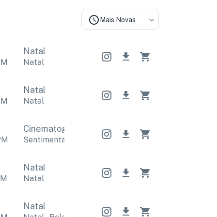
Mais Novas
Natal
PM
Natal
Natal
PM
Natal
Cinematográfico
Cinematográfico
Cinematogr
PM
Sentimental
,
Esperançoso
Sentimental
,
Esperanço
Natal
PM
Natal
Natal