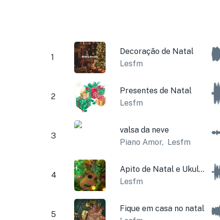
Decoração de Natal
1
Lesfm
Presentes de Natal
2
Lesfm
valsa da neve
3
Piano Amor
,
Lesfm
Apito de Natal e Ukulele
4
Lesfm
Fique em casa no natal
5