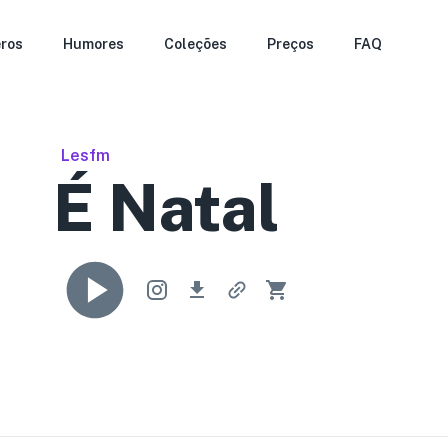
ros
Humores
Coleções
Preços
FAQ
Lesfm
É Natal