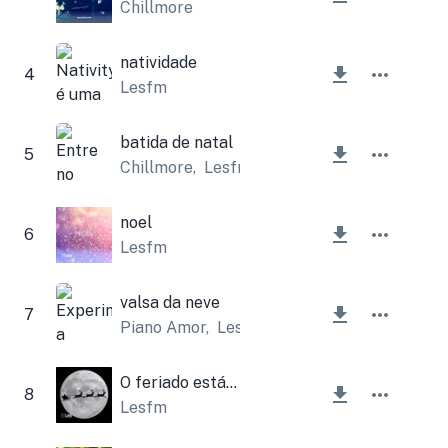
Chillmore
natividade
4
Lesfm
batida de natal
5
Chillmore
,
Lesfm
noel
6
Lesfm
valsa da neve
7
Piano Amor
,
Lesfm
O feriado está chegando
8
Lesfm