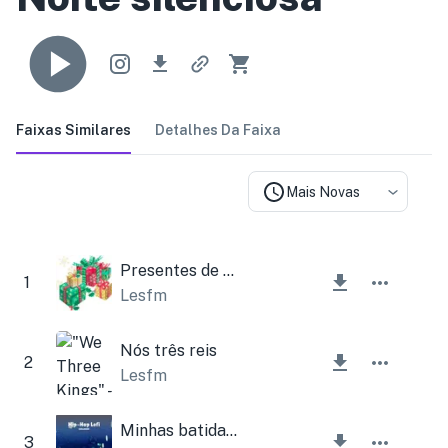
Faixas Similares
Detalhes Da Faixa
Mais Novas
Presentes de Natal
1
Lesfm
Nós três reis
2
Lesfm
Minhas batidas de Natal
3