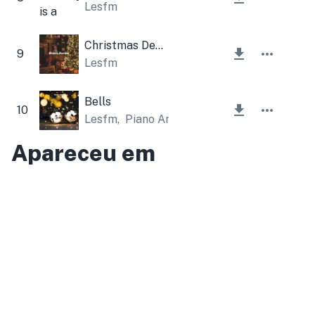
Lesfm
Christmas Decoration
9
Lesfm
Bells
10
Lesfm
,
Piano Amor
Apareceu em