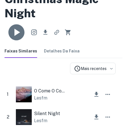
Night
Faixas Similares
Detalhes Da Faixa
Mais recentes
O Come O Come Emmanuel
1
Lesfm
Silent Night
2
Lesfm