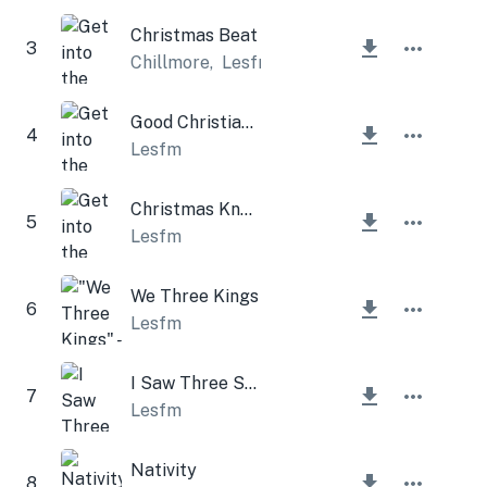
Christmas Beat
3
Chillmore
,
Lesfm
Good Christian Men Rejoice (Christmas Bells)
4
Lesfm
Christmas Knocking to the Door
5
Lesfm
We Three Kings
6
Lesfm
I Saw Three Ships (Christmas Bells)
7
Lesfm
Nativity
8