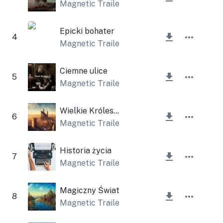
Magnetic Trailer
Epicki bohater
4
Magnetic Trailer
Ciemne ulice
5
Magnetic Trailer
Wielkie Królestwo
6
Magnetic Trailer
,
Lesfm
Historia życia
7
Magnetic Trailer
Magiczny Świat
8
Magnetic Trailer