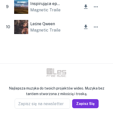
Inspirująca epicka podróż
9
Magnetic Trailer
Leśne Qween
10
Magnetic Trailer
,
Lesfm
Najlepsza muzyka do twoich projektów wideo. Muzyka bez
tantiem stworzona z miłością i troską.
Zapisz się na newsletter
Zapisz Się