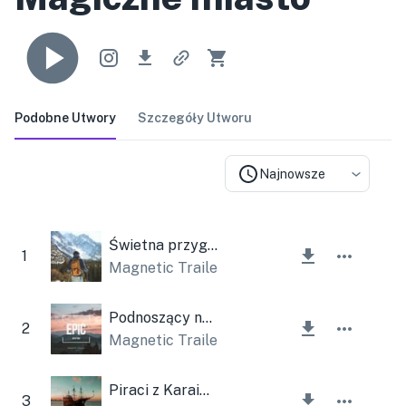
Podobne Utwory
Szczegóły Utworu
Najnowsze
Świetna przygoda
1
Magnetic Trailer
Podnoszący na duchu epicki
2
Magnetic Trailer
Piraci z Karaibów
3