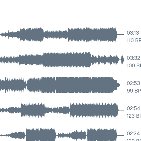
03:13
110
B
03:32
100
B
02:53
99
B
02:54
123
B
02:24