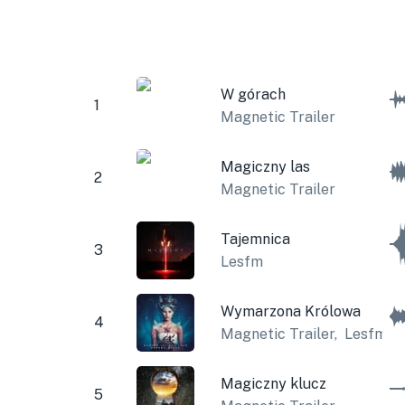
W górach
1
Magnetic Trailer
Magiczny las
2
Magnetic Trailer
Tajemnica
3
Lesfm
Wymarzona Królowa
4
Magnetic Trailer
,
Lesfm
Magiczny klucz
5