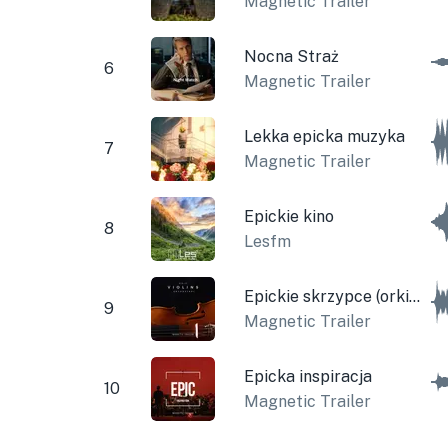
Magnetic Trailer
Nocna Straż
6
Magnetic Trailer
Lekka epicka muzyka
7
Magnetic Trailer
Epickie kino
8
Lesfm
Epickie skrzypce (orkiestrowe)
9
Magnetic Trailer
Epicka inspiracja
10
Magnetic Trailer