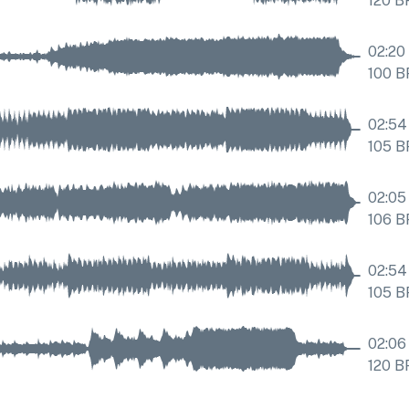
120
B
02:20
100
B
02:54
105
B
02:05
106
B
02:54
105
B
02:06
120
B