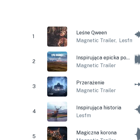
Leśne Qween
1
Magnetic Trailer
,
Lesfm
Inspirująca epicka podróż
2
Magnetic Trailer
Przerażenie
3
Magnetic Trailer
Inspirująca historia
4
Lesfm
Magiczna korona
5