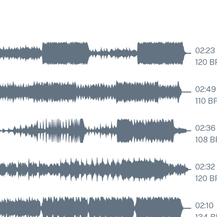
02:23
120
B
02:49
110
B
02:36
108
B
02:32
120
B
02:10