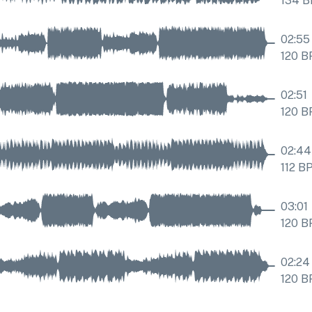
134
B
02:55
120
B
02:51
120
B
02:44
112
B
03:01
120
B
02:24
120
B