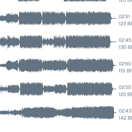
120
B
02:51
123
B
02:45
130
B
02:60
115
B
02:55
120
B
02:43
142
B