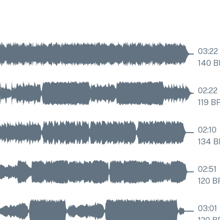
03:22
140
B
02:22
119
B
02:10
134
B
02:51
120
B
03:01