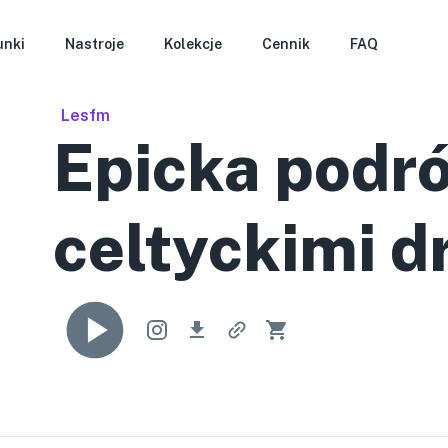
unki
Nastroje
Kolekcje
Cennik
FAQ
Lesfm
Epicka podr
celtyckimi d