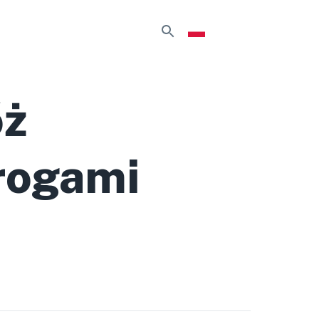
óż
rogami