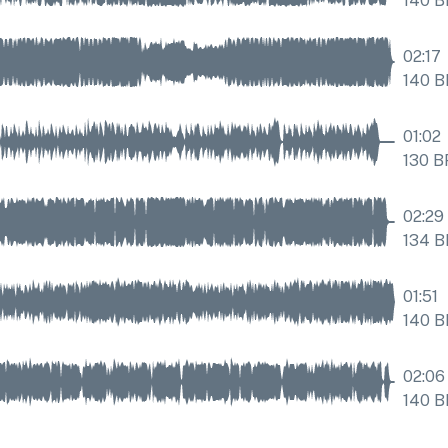
140
B
02:17
140
B
01:02
130
B
02:29
134
B
01:51
140
B
02:06
140
B