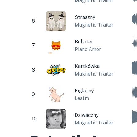
Magnetic Trailer
Straszny
6
Magnetic Trailer
Bohater
7
Piano Amor
Kartkówka
8
Magnetic Trailer
Figlarny
9
Lesfm
Dziwaczny
10
Magnetic Trailer