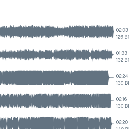
02:03
126
B
01:33
132
B
02:24
139
B
02:16
130
B
02:20