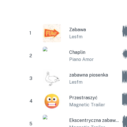
Zabawa
1
Lesfm
Chaplin
2
Piano Amor
zabawna piosenka
3
Lesfm
Przestraszyć
4
Magnetic Trailer
Ekscentryczna zabawna muzyka
5