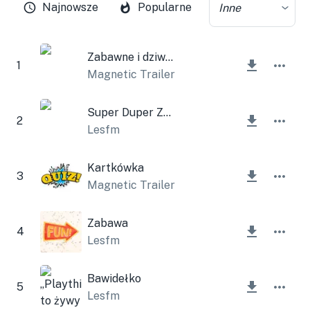
Najnowsze
Popularne
Inne
Zabawne i dziwne
1
Magnetic Trailer
Super Duper Zabawa
2
Lesfm
Kartkówka
3
Magnetic Trailer
Zabawa
4
Lesfm
Bawidełko
5
Lesfm