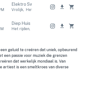
Elektro Swing
Elektro Swing
Elektro Swing
PM
Vrolijk
,
Het rijden
Vrolijk
,
Het rijden
Vrolijk
,
Het r
Diep Huis
Diep Huis
Diep Huis
PM
Het rijden
,
Energiek
Het rijden
,
Energiek
Het rijde
een geluid te creëren dat uniek, opbeurend
Met een passie voor muziek die grenzen
creëren dat werkelijk mondiaal is. Van
e artiest is een smeltkroes van diverse