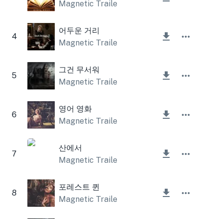
Magnetic Trailer
어두운 거리
4
Magnetic Trailer
그건 무서워
5
Magnetic Trailer
,
Lesfm
영어 영화
6
Magnetic Trailer
산에서
7
Magnetic Trailer
포레스트 퀸
8
Magnetic Trailer
,
Lesfm