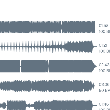
01:58
100
B
01:21
100
B
02:43
100
B
03:06
80
B
01:46