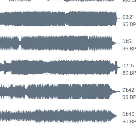
100
B
03:21
85
B
01:51
96
B
02:15
80
B
01:42
88
B
01:46
80
B