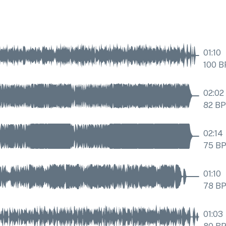
01:10
100
B
02:02
82
B
02:14
75
B
01:10
78
B
01:03