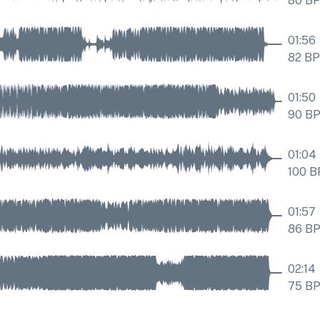
80
B
01:56
82
B
01:50
90
B
01:04
100
B
01:57
86
B
02:14
75
B