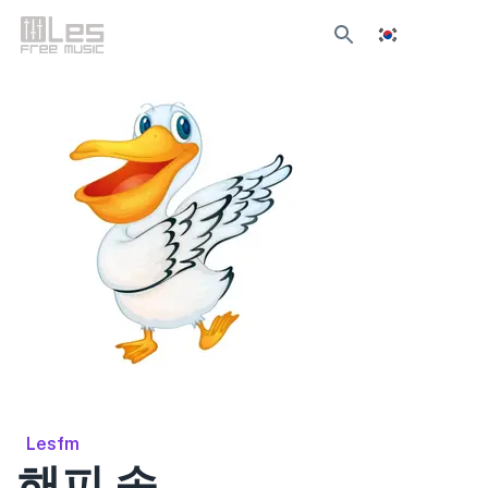
Lesfm
해피 송