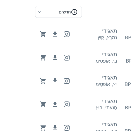
חדשים
תאגידי
נִמרָץ
,
קַיִץ
תאגידי
מִי
חִיוּבִי
,
אוֹפּטִימִי
תאגידי
ִימִי
קַיִץ
,
אוֹפּטִימִי
תאגידי
הֲנָעָתִי
,
קַיִץ
תאגידי