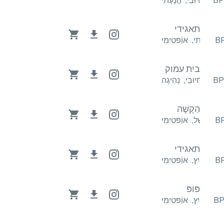
ָעָתִי
חִיוּבִי
,
הֲנָעָתִי
תאגידי
י
הֲנָעָתִי
,
אוֹפּטִימִי
בית עמוק
הִיגָה
חִיוּבִי
,
נְהִיגָה
הַקָשָׁה
ִי
לְבַשֵׁל
,
אוֹפּטִימִי
תאגידי
ִימִי
קַיִץ
,
אוֹפּטִימִי
פּוֹפּ
ִימִי
קַיִץ
,
אוֹפּטִימִי