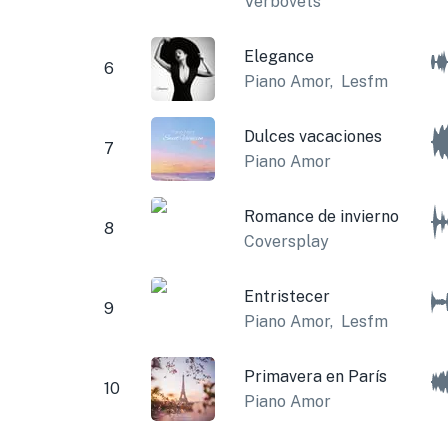
Verbovets
Elegance
6
Piano Amor
,
Lesfm
Dulces vacaciones
7
Piano Amor
Romance de invierno
8
Coversplay
Entristecer
9
Piano Amor
,
Lesfm
Primavera en París
10
Piano Amor