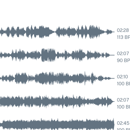
02:28
113
B
02:07
90
B
02:10
100
B
02:07
100
B
02:45