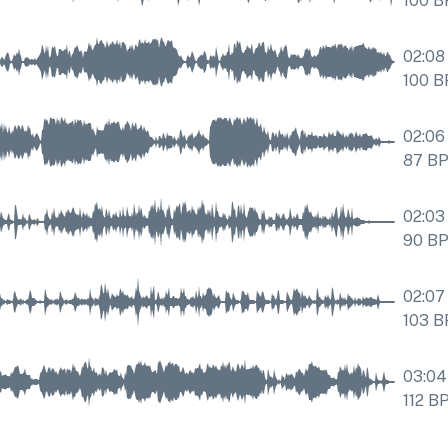
100
B
02:08
100
B
02:06
87
B
02:03
90
B
02:07
103
B
03:04
112
B