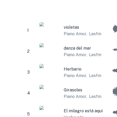
violetas
1
Piano Amor
,
Lesfm
danza del mar
2
Piano Amor
,
Lesfm
Herbario
3
Piano Amor
,
Lesfm
Girasoles
4
Piano Amor
,
Lesfm
El milagro está aquí
5