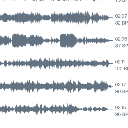
75
B
02:07
82
B
02:06
87
B
02:11
100
B
02:17
90
B
02:15
96
B