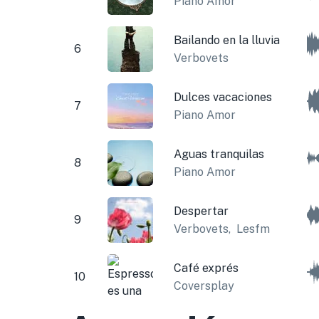
Piano Amor
Bailando en la lluvia
6
Verbovets
Dulces vacaciones
7
Piano Amor
Aguas tranquilas
8
Piano Amor
Despertar
9
Verbovets
,
Lesfm
Café exprés
10
Coversplay