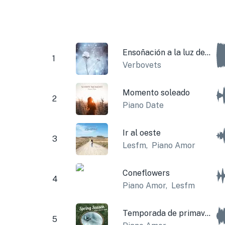
Ensoñación a la luz de la luna
1
Verbovets
Momento soleado
2
Piano Date
Ir al oeste
3
Lesfm
,
Piano Amor
Coneflowers
4
Piano Amor
,
Lesfm
Temporada de primavera
5