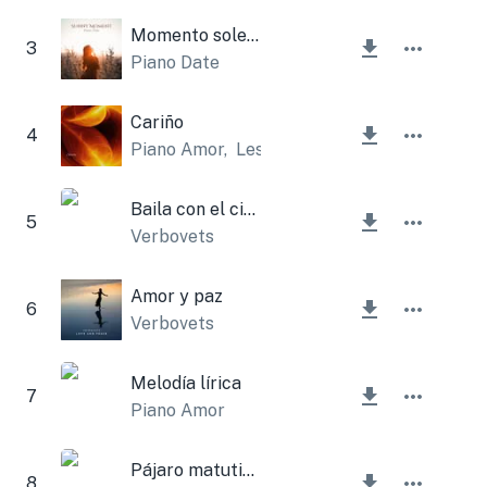
Momento soleado
3
Piano Date
Cariño
4
Piano Amor
,
Lesfm
Baila con el cielo
5
Verbovets
Amor y paz
6
Verbovets
Melodía lírica
7
Piano Amor
Pájaro matutino
8