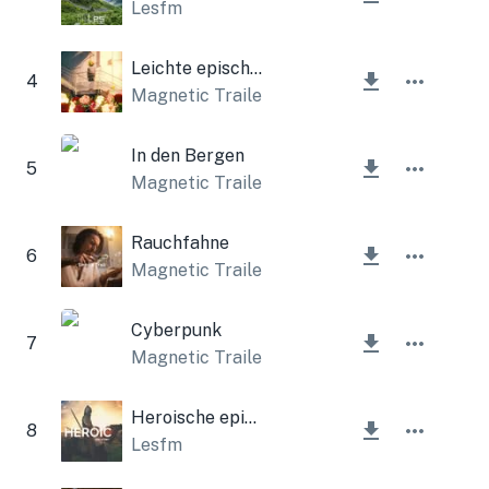
Lesfm
Leichte epische Musik
4
Magnetic Trailer
In den Bergen
5
Magnetic Trailer
Rauchfahne
6
Magnetic Trailer
Cyberpunk
7
Magnetic Trailer
Heroische epische Geschichte
8
Lesfm