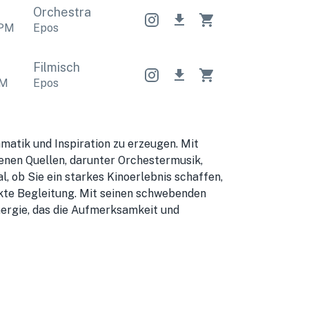
Orchestral
Orchestral
Orchestral
PM
Epos
Filmisch
M
Epos
amatik und Inspiration zu erzeugen. Mit
denen Quellen, darunter Orchestermusik,
l, ob Sie ein starkes Kinoerlebnis schaffen,
ekte Begleitung. Mit seinen schwebenden
ergie, das die Aufmerksamkeit und