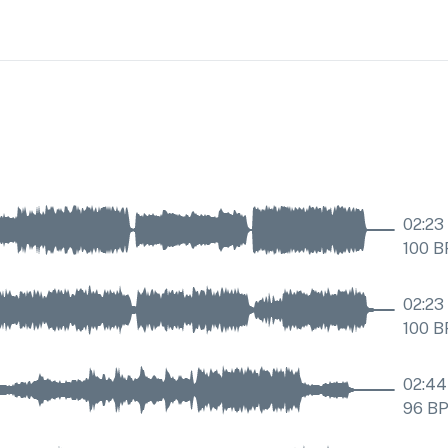
02:23
100
B
02:23
100
B
02:44
96
B