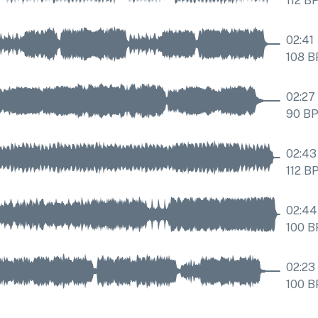
112
B
02:41
108
B
02:27
90
B
02:43
112
B
02:44
100
B
02:23
100
B