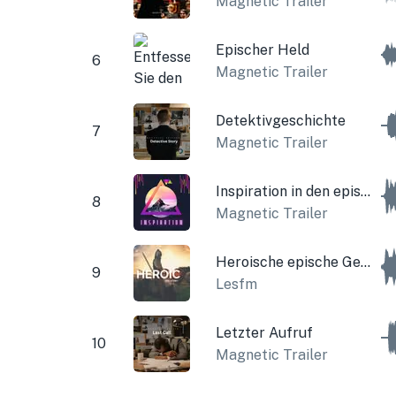
Magnetic Trailer
Epischer Held
6
Magnetic Trailer
Detektivgeschichte
7
Magnetic Trailer
Inspiration in den epischen Bergen
8
Magnetic Trailer
Heroische epische Geschichte
9
Lesfm
Letzter Aufruf
10
Magnetic Trailer