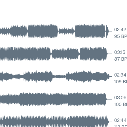
02:42
95
B
03:15
87
B
02:34
109
B
03:06
100
B
02:44