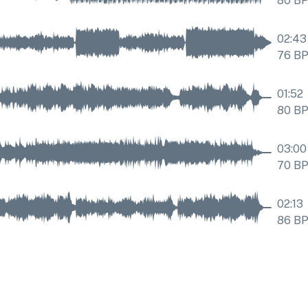
80
B
02:43
76
B
01:52
80
B
03:00
70
B
02:13
86
B