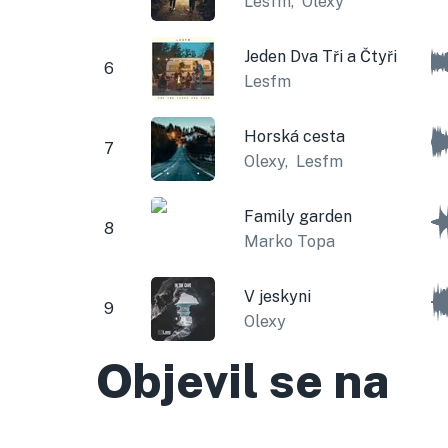
Lesfm
,
Olexy
Jeden Dva Tři a Čtyři
6
Lesfm
Horská cesta
7
Olexy
,
Lesfm
Family garden
8
Marko Topa
V jeskyni
9
Olexy
Objevil se na