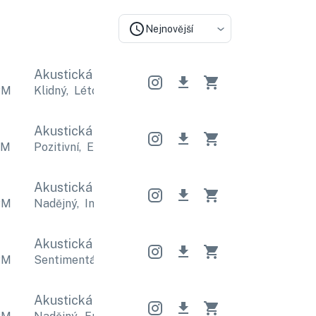
Nejnovější
Akustická Indie
Akustická Indie
Akustická Ind
PM
Klidný
,
Léto
Klidný
,
Léto
Klidný
,
Léto
Akustická Indie
Akustická Indie
Akustická Ind
PM
Pozitivní
,
Energický
Pozitivní
,
Energický
Pozitivní
,
Akustická Indie
Akustická Indie
Akustická Ind
PM
Nadějný
,
Inspirativní
Nadějný
,
Inspirativní
Nadějný
Akustická Indie
Akustická Indie
Akustická Ind
PM
Sentimentální
,
Chlad
Sentimentální
,
Chlad
Sentim
Akustická Indie
Akustická Indie
Akustická Ind