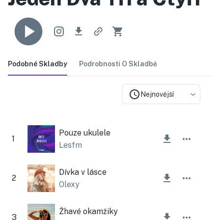
Podobné Skladby
Podrobnosti O Skladbě
Nejnovější
Pouze ukulele
1
Lesfm
Dívka v lásce
2
Olexy
Žhavé okamžiky
3